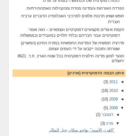
כזכות דמוקרטית שלו וכמימוש ריבונותו על גורלו.
הפרדת האזרחות והמדינה מהדת ומהקהילות האתניות-דתיות.
חופש ושוויון תרבות מלאים למרכיבי האוכלוסייה הדוברים ערבית
ועברית.
הקמת איגודים מקצועיים דמוקרטיים ועצמאיים – הווה אומר:
דמוקרטיים עבור חבריהם ובלתי תלויים במעבידים ובממשלות.
פדרציה חופשית של המדינות החופשיות במזרח התיכון (המשרק)
שצורתה ותוכנה ייקבעו על ידי העמים עצמם.
הוועד למען מדינה חילונית דמוקרטית בכל שטח הארץ. ת.ד. 8621
ירושלים
עיתון הבמה הדמוקרטית (ארכיון)
(3)
2011
◄
(18)
2010
◄
(10)
2009
◄
(5)
2008
▼
◄
דצמבר
(2)
▼
מרץ
(3)
"القرن الأسود" يهاجم سكان جبل المكبّر