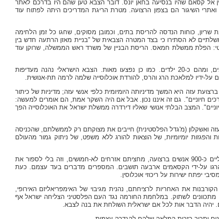
ין אל קסאם שהיו בנסיעה בחאן יונס. דובר הצבא טען שהם היו בדרכם לאתר
 ואתרי השיגור הם בצפון הרצועה. מטרת הריגת המדריכים היתה לפתוח עוד
ניסה לעימות היזום חטיבת חי"ר (2,000 איש), חטיבת שריון, כוחות הנדסה להריסת בתים, וכמובן מסוקים, שחגו כל זמן הלחימה
משלתיים לא הסתירו כי בצד המטרה הצבאית של "בניית מאזן הרתעה חדש בין
יטי: הפלת ממשלת חמאס. הריסת הבניין של משרד ראש הממשלה, שרוקן עוד
בחמשת ימי הלחימה נהרגו כ-120 בני אדם, כמחציתם אזרחים לא לוחמים, ומהם כ-20 ילדים. כמו כן נפצעו מאות. הצבא הישראלי נהנה מעדיפות
 על-ידיו למלאכת הרג והרס, להורדת אוכלוסייה שלמה לרמה תת-אנושית.
ועת עזה היא המשך מדיניותה היומיומית כלפי אנשי עזה; מדיניות של כיתור
ים חיוניים". גם זה איננו נכון. אבל אם היה השקר אמת, הם אומרים למעשה:
וניים". המצב הבלתי אנושי שאליו דירדרה ממשלת ישראל את האוכלוסייה הפך
עזה ואשקלון (מ'גדל הפלסטינית) חייבים את מצוקתם רק לממשלתם, שהכניסה
והפגזות יומיומיות, של הוצאות להורג ללא משפט, של ניתוק גמור מהעולם
בשנתיים האחרונות, מאז הבחירות שבהן ניצח חמאס, הרגו הכוחות הישראליים כ-900 אנשים ברצועה, מחציתם אזרחים לא-חמושים, וזה בלי לספור את
נהרגו על-ידי הקסאמים ארבעה תושבים. המספרים מדברים בעד עצמם. כעת
בי יפתח ישירות על ריכוזי אוכלוסין.
רבנות את האחריות לרציחתם, נהנית מגיבוי של האימפריאליזם האירופי,
נו מתכוונים לשתוק. במלחמת החורמה נגד העם הפלסטיני הצליחה ישראל אף
. יהיה הדבר אות לכל אם ישראלית השולחת את בנה לצבא.
ים ותכיר בזכות המלאה שלהם להגדרה עצמית.