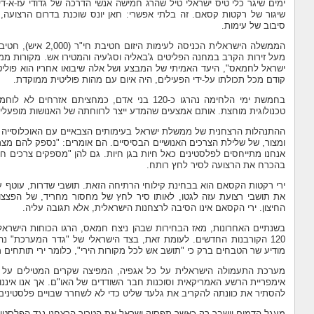
ימים שיגר כלי טיס ישראלי טיל שהרג חמישה אנשי הדרכה של גדודי עז-א-ד
שיגור של רקטות קסאם. זה בלתי אפשרי: חאן יונס שוכנת בדרום הרצועה,
סיבוב של עימות.
הממשלה הישראלית הכ
מעל זירות הקרב במחנה הפליטים ג'באליה וסג'עיה והמטירו אש. מקורות מ
ישראל לחמאס", היעד האמיתי של המבצע ושל אלה שיבואו אחריו הוא פול
קודם מכל תכולתו על-ידי הפעילים, היה איום עם מהות פוליטית ממוקדת.
טכנולוגית מוחצת. אותם אמצעים שהמדע ייצר לרווחתה של האנושות מופעלים
ההתנהלות הרצחנית של ממשלת ישראל בעימותים הצבאיים עם האוכלוסייה ברצ
ומצור, של שלילת הצרכים האנושיים הבסיסיים. הם אומרים: "נספק להם מצרכ
אנחנו מתייחסים לפלסטינים כאל חיות בגן חיות. גם להן "מספקים צרכים חי
בהכרח את הרצועה לסיר לחץ רותח.
ירי רקטות הקסאם הוא בבחינת קילוחי הרתיחה הזאת. תושבי שדרות, עוטף 
את תושבי רצועת עזה לגטו, לאותו סיר לחץ של מחסור מחריד, של הפצצות 
החיצון. ירי הקסאם אינו הסיבה לרצחנות הישראלית, אלא תגובה עליה.
120 הקורבנות החדשים. לעומת זאת, בצד הישראלי של "גדר המערכת" 
מודיע שר הטבחים ברק כי "תושב אש לכל מקורות הירי", כלומר ירי תותחים מסי
מערכת התעמולה הישראלית על כל אגפיה, המפיצה שקרים המטילים על הקו
אימפריית הרשע האמריקאית וסוכנות חבר השודדים של האו"ם. אך אנו אינ
להסתיר את כוונתה להקריב את גלעד שליט כדי לא לשחרר שבויים פלסטינים
מעגל הדמים יישבר רק כאשר תפסיק ישראל את הטרור הרצחני נגד הפלסטינ