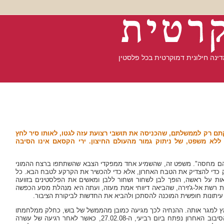
מדינה חילונית דמוקרטית בכל פלסטין
קתם רק לממשלתם, שהכניסה את תושבי רצועת עזה לגטו, לאותו סיר לחץ
 ללא משפט, של ניתוק גמור מהעולם החיצון. ירי הקסאם אינו הסיבה
 להם מחסה". משפט זה, שהשמיע אחד ממפקדי הצבא שהשתתפו ברצח ההמוני
 שודר שוב ושוב ברשת ב' של קול-ישראל בערב ה-3.3.08, לא רק כדי להצדיק את הטבח האחרון, אלא כדי להכשיר את הקרקע לטבח הבא. כל
ת על ראשה, הופך לבן לשחור ושחור ללבן ומאשים את הפלסטינים בזוועה
רשת אל-ג'זירה, שהביאה דיווחי אמת מעזה, ועתה היא מנהלת מסע הכפשה
ל עיתונות חופשית המוכנה להסתכן ולהביא את החדשות לביקורת הציבור.
למגר אותה. ההנחיה לכך מגיעה כמובן מהממשל של בוש, כחלק ממלחמתו
ההזויה ב"ציר הרשע". כך הצבא פותח סיבובי עימותים כל שבוע-שבועיים. הסיבוב האחרון נפתח ביום רביעי, ה-27.02.08, כאשר לאחר רגיעה של עשרה