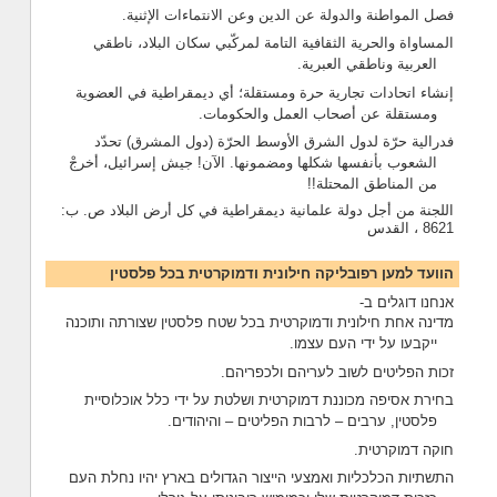
فصل المواطنة والدولة عن الدين وعن الانتماءات الإثنية.
المساواة والحرية الثقافية التامة لمركّبي سكان البلاد، ناطقي
العربية وناطقي العبرية.
إنشاء اتحادات تجارية حرة ومستقلة؛ أي ديمقراطية في العضوية
ومستقلة عن أصحاب العمل والحكومات.
فدرالية حرّة لدول الشرق الأوسط الحرّة (دول المشرق) تحدّد
الشعوب بأنفسها شكلها ومضمونها. الآن! جيش إسرائيل، أخرجْ
من المناطق المحتلة!!
اللجنة من أجل دولة علمانية ديمقراطية في كل أرض البلاد ص. ب:
8621 ، القدس
הוועד למען רפובליקה חילונית ודמוקרטית בכל פלסטין
אנחנו דוגלים ב-
מדינה אחת חילונית ודמוקרטית בכל שטח פלסטין שצורתה ותוכנה
ייקבעו על ידי העם עצמו.
זכות הפליטים לשוב לעריהם ולכפריהם.
בחירת אסיפה מכוננת דמוקרטית ושלטת על ידי כלל אוכלוסיית
פלסטין, ערבים – לרבות הפליטים – והיהודים.
חוקה דמוקרטית.
התשתיות הכלכליות ואמצעי הייצור הגדולים בארץ יהיו נחלת העם