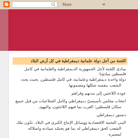
اللجنة من أجل دولة علمانية ديمقراطية في كل أرض البلاد
مبادئ اللجنة لأجل الجمهورية الديمقراطية والعلمانية في كامل
فلسطين مبادؤنا:
دولة واحدة ديمقراطية وعلمانية، في كامل فلسطين، بحيث يحدد
الشعب بنفسه شكلها ومضمونها.
عودة اللاجئين إلى مدنهم وقراهم.
انتخاب مجلس تأسيسيّ ديمقراطي وكامل الصلاحيات من قبل جميع
سكان فلسطين؛ العرب بما فيهم اللاجئون، واليهود.
دستور ديمقراطي.
البنى التحتية الاقتصادية ووسائل الإنتاج الكبرى في البلاد، تكون ملك
الشعب كحق ديمقراطي له بما هو يجسّد سيادته وامتلاكه
لمصيره.