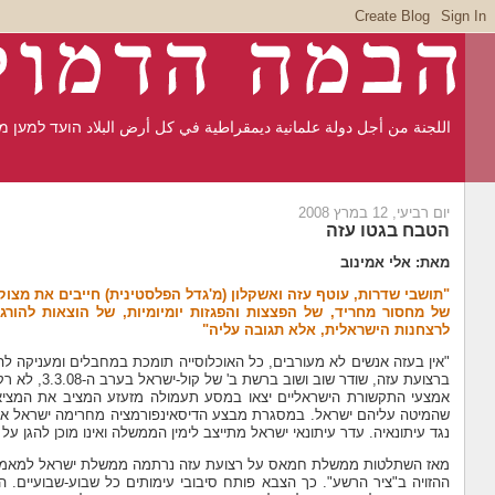
اللجنة من أجل دولة علمانية ديمقراطية في كل أرض البلاد הועד למען 
יום רביעי, 12 במרץ 2008
הטבח בגטו עזה
מאת: אלי אמינוב
"תושבי שדרות, עוטף עזה ואשקלון (מ'גדל הפלסטינית) חייבים את מצו
של מחסור מחריד, של הפצצות והפגזות יומיומיות, של הוצאות להורג
לרצחנות הישראלית, אלא תגובה עליה"
"אין בעזה אנשים לא מעורבים, כל האוכלוסייה תומכת במחבלים ומעניקה
ברצועת עזה,
אמצעי התקשורת הישראליים יצאו במסע תעמולה מזעזע המציב את המציאו
שהמיטה עליהם ישראל. במסגרת מבצע הדיסאינפורמציה מחרימה ישראל את 
נגד עיתונאיה. עדר עיתונאי ישראל מתייצב לימין הממשלה ואינו מוכן להגן ע
מאז השתלטות ממשלת חמאס על רצועת עזה נרתמה ממשלת ישראל למאמץ 