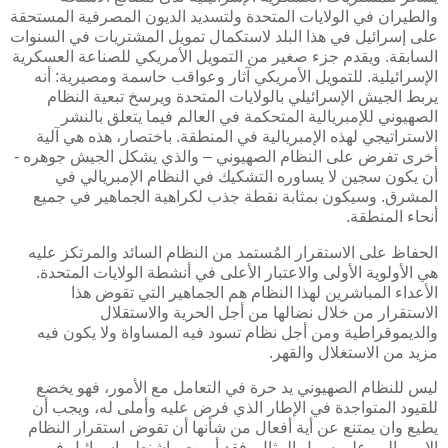
والطيران في الولايات المتحدة ولتسديد الديون المصرفية المستحقة
على إسرائيل في هذا البلد لاستكمال تمويل المشتريات في السنوات
السابقة. ويقدم جزء صغير من التمويل الأمريكي للصناعة العسكرية
الإسرائيلية. للتمويل الأمريكي آثار وعواقب حاسمة ومصيرية: أنه
يربط الجيش الإسرائيلي بالولايات المتحدة ويرسخ تبعية النظام
الصهيوني للإمبريالية المتحكمة في العالم فيما يتعلق بالنشر
الاستراتيجي لهذه الإمبريالية في المنطقة. باختصار، هذه هي آلية
أخرى تفرض على النظام الصهيوني – والذي يشكل الجيش جوهره -
أن يكون سجين لا يساوره التشكيك في النظام الإمبريالي في
المشرق. وسيكون بمثابة نقطة جذب لكراهية الجماهير في جميع
أنحاء المنطقة.
الحفاظ على الاستقرار المُستمد من النظام السائد والمرتكز عليه
هي الأولوية الأولى والاعتبار الأعلى في أنشطة الولايات المتحدة.
الأعداء المباشرين لهذا النظام هم الجماهير التي تقوض هذا
الاستقرار من خلال نضالها من أجل الحرية والاستقلال
والديموقراطية ومن أجل نظام تسود فيه المساواة ولا يكون فيه
مزيد من الاستغلال والقهر.
ليس للنظام الصهيوني يد حرة في التعامل مع الأمور، فهو يخضع
للقيود المتواجدة في الإطار الذي فرض عليه وأملى له، ويجب أن
يطيع وان يمتنع عن أية أفعال من شأنها أن تقوض استقرار النظام
الإمبريالي. على سبيل المثال، فقد أمرت واشنطن إسرائيل في