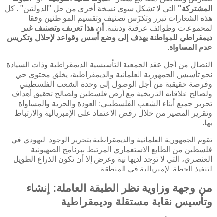
المشتركة"
التي لا تشكل سوى نسخة أخرى من حل "الدولتين" . كل
هذه الشعارات تبرر وتكرّس تصنيف وتقسيم المواطنين وفقا
لمجموعات وطوائف عرقية ودينية.
أن هذا تعريف وتصنيف غير
ديمقراطي للمواطنة يهدف إلى وضع أسس وقواعد لإحلال وتكريس
عدم المساواة
.
النضال من أجل عقد الجمعية التأسيسية الديمقراطية وذات السيادة
نحو تأسيس الجمهورية العلمانية والديمقراطية، يخلق محتوى حي
وفرصة حقيقية من أجل الوصول إلى وحدة الشعب الفلسطيني
ولصالح علاقاته التاريخية مع أرض فلسطين ولصالح تحقيق أهداف
تحرير جميع أبناء الشعب الفلسطيني: العودة والحرية والمساواة
وتقرير المصير من خلال رفض الاعتماد على الإمبريالية والارتباط
بها.
تقوم الجمهورية العلمانية والديمقراطية بتحرير الوجود اليهودي في
فلسطين من الطابع الاستعماري المرتبط ببرنامج الصهيونية
العنصري، التي لا توجد لديها نية وغرض إلا أن تكون الذراع الطويل
لتنفيذ الخطة الإمبريالية في المنطقة.
من وجهة وزاوية نظر الطبقة العاملة: إنشاء
وتأسيس نقابة مستقلة وديمقراطية