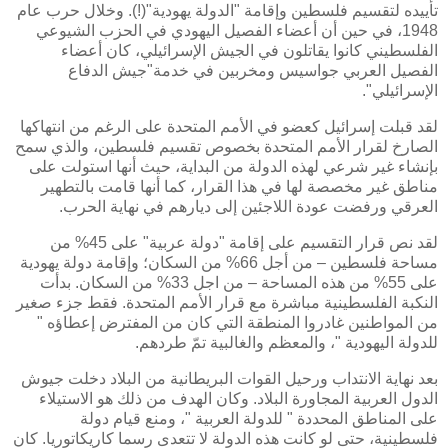
تأييده لتقسيم فلسطين وإقامة "الدولة يهودية"(!). وخلال حرب عام
1948، في حين أن أعضاء الفصيل اليهودي في الحزب الشيوعي
الفلسطيني كانوا يقاتلون في الجيش الإسرائيلي، كان أعضاء
الفصيل العربي جواسيس ومخربين في خدمة"جيش الدفاع
الإسرائيلي".
لقد قبلت إسرائيل كعضو في الأمم المتحدة على الرغم من انتهاكها
الصارخ لقرار الأمم المتحدة بخصوص تقسيم فلسطين، والذي سمح
بإنشاء غير شرعي لهذه الدولة من البداية، حيث أنها استولت على
مناطق غير مخصصة لها في هذا القرار، كما أنها قامت بالتطهير
العرقي ورفضت عودة اللاجئين إلى ديارهم في نهاية الحرب.
لقد نص قرار التقسيم على إقامة "دولة عربية" على 45% من
مساحة فلسطين – من أجل 66% من السكان؛ وإقامة دولة يهودية
على 55% من هذه المساحة – من اجل 33% من السكان. بدأت
النكبة الفلسطينية مباشرة مع قرار الأمم المتحدة. فقط جزء صغير
من المواطنين غادروا المنطقة التي كان من المفترض إعطاؤه "
للدولة اليهودية "، والمعظم والغالبية تمّ طردهم.
بعد نهاية الانتداب ورحيل القوات البريطانية من البلاد دخلت جيوش
الدول العربية المجاورة البلاد. وكان الهدف من ذلك هو الاستيلاء
على المناطق المحددة " للدولة العربية "، ومنع قيام دولة
فلسطينية، حتى لو كانت هذه الدولة لا تتعدى رسما كاريكاتوريا. كان