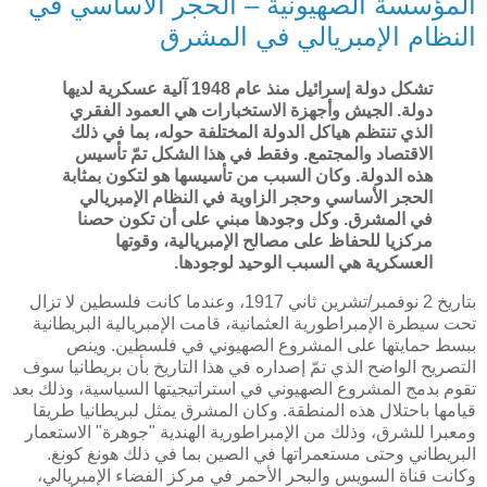
المؤسسة الصهيونية – الحجر ألأساسي في
النظام الإمبريالي في المشرق
تشكل دولة إسرائيل منذ عام 1948 آلية عسكرية لديها
دولة. الجيش وأجهزة الاستخبارات هي العمود الفقري
الذي تنتظم هياكل الدولة المختلفة حوله، بما في ذلك
الاقتصاد والمجتمع. وفقط في هذا الشكل تمّ تأسيس
هذه الدولة. وكان السبب من تأسيسها هو لتكون بمثابة
الحجر الأساسي وحجر الزاوية في النظام الإمبريالي
في المشرق. وكل وجودها مبني على أن تكون حصنا
مركزيا للحفاظ على مصالح الإمبريالية، وقوتها
العسكرية هي السبب الوحيد لوجودها.
بتاريخ 2 نوفمبر/تشرين ثاني 1917، وعندما كانت فلسطين لا تزال
تحت سيطرة الإمبراطورية العثمانية، قامت الإمبريالية البريطانية
ببسط حمايتها على المشروع الصهيوني في فلسطين. وينص
التصريح الواضح الذي تمّ إصداره في هذا التاريخ بأن بريطانيا سوف
تقوم بدمج المشروع الصهيوني في استراتيجيتها السياسية، وذلك بعد
قيامها باحتلال هذه المنطقة. وكان المشرق يمثل لبريطانيا طريقا
ومعبرا للشرق، وذلك من الإمبراطورية الهندية "جوهرة" الاستعمار
البريطاني وحتى مستعمراتها في الصين بما في ذلك هونغ كونغ.
وكانت قناة السويس والبحر الأحمر في مركز الفضاء الإمبريالي،