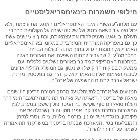
חילופי משמרות בינאימפריאליסטיים
עם מלחה"ע השנייה איבד האימפריאליזם האנגלי את עוצמתו, ולא
יכול היה עוד לשאת בנטל של שליטה ישירה על הקולוניות ברחבי
העולם. ב-1946 העניק להודו את עצמאותה, ובתוך 5-6 שנים עשה
כך גם באפריקה המזרחית והמערבית. במקומו בא האימפריאליזם
האמריקאי, המנצח הגדול בתוך מחנה "בעלות הברית"
במלחמה"ע -2,שהעביר לתחום השפעתו את האזורים האלה.
במתכונת האמריקאית מדובר באזורים נשלטים כלכלית, עם
ממשלות בפיקוח הדוק של וושינגטון. גם המשרק החליף אדונים
לטובת האימפריאליזם האמריקאי. כך היה גם בפלסטין. מדינת
ישראל עברה לתחום ההשפעה של ארה"ב.
המניעים של ארה"ב להשתלט על מרחב המזרח התיכון היו שונים
מאלה של בריטניה. דאגתה של זאת הייתה נתונה למעבר הימי דרך
תעלת סואץ וים סוף שקישר בין המטרופולין ששכן במערב לבין
המושבות במזרח אפריקה, אפגניסטן, והודו (שכללה אז את
פקיסטן, בנגלדש של ימינו), בורמה, מלזיה, ציילון (סרי-לנקה),
והמובלעות בסין. המערכת שבנתה בריטניה במשרק הייתה אמורה
לשמור על "הדרך להודו".