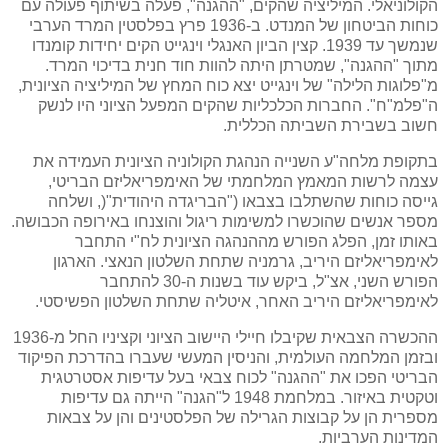
הקולוניאלי. המיליציה שהקים, "ההגנה", פעלה בשיתוף פעולה עם
כוחות הביטחון של המנדט. ב-1936 פרץ בפלסטין המרד הערבי
שנמשך עד 1939. קצין הביון האנגלי וינגייט הקים יחידות קומנדו
מתוך "ההגנה", שמטרתן היתה להוות חוד חנית בדיכוי המרד.
מ"פלוגות הלילה" של וינגייט יצא כוח המחץ של המיליציה הציונית,
ה"פלמ"ח". החברות הכלכליות שהקים המפעל הציוני היו לנשק
חשוב בשבירת השביתה הכללית.
בתקופת מלחה"ע השנייה הנהגת הקולוניה הציונית העמידה את
עצמה לרשות המאמץ המלחמתי של האימפריאליזם הבריטי,
גייסה כוחות שהשתלבו בצבאו ("הבריגדה היהודית"(, ושלחה
מספר אנשים שהוכשרו למשימות ריגול והוצנחו באירופה הכבושה.
באותו זמן, הפלג הפורש מההנהגה הציונית לח"י התחבר
לאימפריאליזם היריב, גרמניה שתחת השלטון הנאצי. הארגון
הפורש השני, אצ"ל, ביקש עוד בשנות ה-30 להתחבר
לאימפריאליזם היריב האחר, איטליה שתחת השלטון הפשיסטי.
ההכשרה הצבאית שקיבלו חיילי היישוב הציוני וקציניו החל מ-1936
ובזמן המלחמה העולמית, והניסין המעשי שעברו בהדרכת הפיקוד
הבריטי הפכו את "ההגנה" לכוח צבאי בעל עדיפות אסטרטגית
וטקטית באיזור. במלחמת 1948 ל"הגנה" הייתה גם עדיפות
מספרית הן על קבוצות הגרילה של הפלסטינים והן על צבאות
המדינות הערביות.