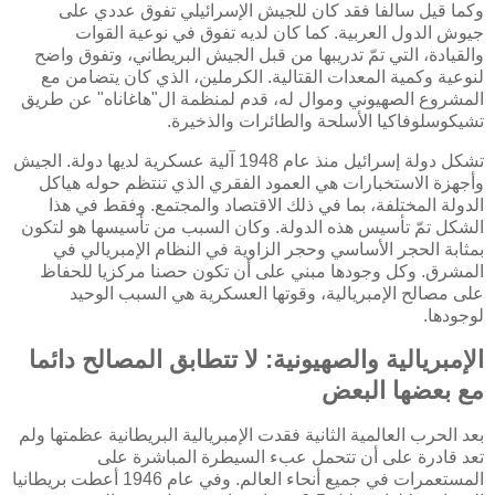
وكما قيل سالفا فقد كان للجيش الإسرائيلي تفوق عددي على
جيوش الدول العربية. كما كان لديه تفوق في نوعية القوات
والقيادة، التي تمّ تدريبها من قبل الجيش البريطاني، وتفوق واضح
لنوعية وكمية المعدات القتالية. الكرملين، الذي كان يتضامن مع
المشروع الصهيوني وموال له، قدم لمنظمة ال"هاغاناه" عن طريق
تشيكوسلوفاكيا الأسلحة والطائرات والذخيرة.
تشكل دولة إسرائيل منذ عام 1948 آلية عسكرية لديها دولة. الجيش
وأجهزة الاستخبارات هي العمود الفقري الذي تنتظم حوله هياكل
الدولة المختلفة، بما في ذلك الاقتصاد والمجتمع. وفقط في هذا
الشكل تمّ تأسيس هذه الدولة. وكان السبب من تأسيسها هو لتكون
بمثابة الحجر الأساسي وحجر الزاوية في النظام الإمبريالي في
المشرق. وكل وجودها مبني على أن تكون حصنا مركزيا للحفاظ
على مصالح الإمبريالية، وقوتها العسكرية هي السبب الوحيد
لوجودها.
الإمبريالية والصهيونية: لا تتطابق المصالح دائما
مع بعضها البعض
بعد الحرب العالمية الثانية فقدت الإمبريالية البريطانية عظمتها ولم
تعد قادرة على أن تتحمل عبء السيطرة المباشرة على
المستعمرات في جميع أنحاء العالم. وفي عام 1946 أعطت بريطانيا