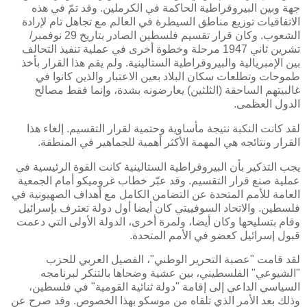
جهة وبين البيروقراطية الحاكمة في الكرملين. وقد تمّ في هذه
الاتفاقيات توزيع مناطق السيطرة في العالم مع تجاهل تام لإرادة
الشعوب. وكان قرار تقسيم فلسطين الصادر بتاريخ 29 نوفمبر/
تشرين ثاني 1947 مرحلة وخطوة أخرى في عملية تنفيذ التحالف
بين الإمبريالية والبيروقراطية الستالينية. ولم يقم هذا القرار بأخذ
طموحات وتطلعات سكان البلاد بعين الاعتبار والذين كانوا في
غالبيتهم الساحقة (الثلثين) يعارضونه بشدة، وإنما فقط مصالح
الدول العظمى.
لقد كانت النكبة نتيجة مأساوية وحتمية لقرار التقسيم. إلغاء هذا
القرار ونتائجه هي المهمة الأكثر أهمية للجماهير في المنطقة.
يجب التذكير بأن البيروقراطية الستالينية كانت القوة الرئيسية في
عملية صنع قرار التقسيم. وقد عبّر خطاب غروميكو أمام الجمعية
العامة للأمم المتحدة عن التضامن الكامل مع أهداف الصهيونية في
فلسطين. والاتحاد السوفييتي كان أيضا أول دولة تعترف بإسرائيل
وقام بتسليحها وكان أيضا، ولمرة أخرى، الدولة الأولى التي دعمت
قبول إسرائيل كعضو في الأمم المتحدة.
لقد قامت "عصبة التحرير الوطني"، الفصيل العربي للحزب
"الشيوعي" الفلسطيني، بين عشية وضحاها بالتنكر لبرنامجه
السياسي الداعي إلى إقامة "دولة ثنائية القومية" في فلسطين،
وذلك بعد الأمر الذي تلقاه من موسكو بهذا الخصوص. وقد صرح عن