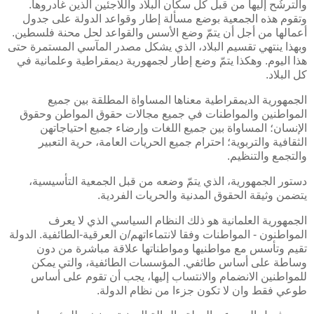
والترشُح إليها من قبل كل سكان البلاد واللاجئين الذين غادروها.
وتقوم هذه الجمعية بوضع مسألة إطار وقواعد الدولة على جدول
أعمالها من أجل أن يتمّ وضع الأسس والقواعد لحل محنة فلسطين.
وبهذا ينتهي تقسيم البلاد، الذي يشكل مصدر المآسي المستمرة حتى
هذا اليوم. وهكذا يتمّ وضع إطار لجمهورية ديمقراطية وعلمانية في
كل البلاد.
الجمهورية الديمقراطية معناها المساواة المطلقة بين جميع
المواطنين والمواطنات في جميع مجالات حقوق المواطن وحقوق
الإنسان؛ المساواة بين جميع اللغات وإرضاء جميع احتياجاتهن
الثقافية والتربوية؛ احترام جميع الحريات العامة، حرية التعبير
والتجمع والتنظيم.
دستور الجمهورية، الذي يتمّ وضعه من قبل الجمعية التأسيسية،
يتضمن وثيقة الحقوق المدنية والحريات الفردية.
الجمهورية العلمانية هو ذلك النظام السياسي الذي لا يعرف
المواطنون - المواطنات وفقا لانتماءاتهم/ن العرقية-الطائفية. الدولة
تقيم وتأسس مع مواطنيها ومواطناتها علاقة مباشرة من دون
وساطة على أساس طائفي. المؤسسات الطائفية، والتي يمكن
للمواطنين الانضمام والانتساب إليها، يجب أن تقوم على أساس
طوعي فقط وان لا تكون جزءا من نظام الدولة.