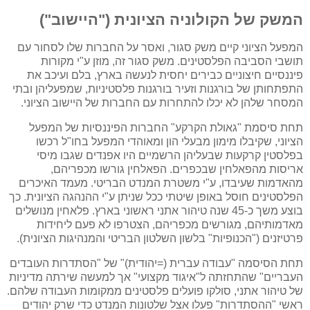
המשק של הקולוניה הציונית ("היישוב")
המפעל הציוני קיים משק סגור, ואסר על החברות שלו לסחור עם
תושבי הסביבה הפלסטינים. משק סגור זה, מוזן ע"י מקורות
פיננסיים חיצוניים כבירים יחסית לנעשה בארץ, בלם ועיכב את
התפתחותן של בורגנות וזעיר בורגנות פלסטיניות, שמפעליהן ובתי
המסחר שלהן לא יכלו להתחרות עם החברות של היישוב הציוני.
תחת סיסמת "גאולת הקרקע" החברות הפיננסיות של המפעל
הציוני, שקיבלו מימון מבעלי הון ומאוהדי המפעל בחו"ל רכשו
בפלסטין קרקעות שבעליהן הרשמיים היו אפנדים שגבו מיסי
אריסות מהפאלחין שבכפרים. הפאלחין גורשו מכפריהם,
מהאדמות שעיבדו, ע"י משטרת המנדט הבריטי. מעמד האיכרים
הפלסטינים חוסל באופן שיטתי ככל שניתן ע"י ההנהגה הציונית. כך
בוצע משך כ-45 שנה טיהור אתני ראשוני בארץ. פלאחין מנושלים
מאדמותיהם, מגורשים מכפריהם, הצטרפו לא פעם ליחידות
פרטיזנים ("הכנופיות" בלשון השלטון הבריטי והמנהיגות הציונית).
תחת הסיסמה "עבודה עברית (=יהודית)" של "הסתדרות העובדים
העבריים" שהתחזתה ל"איגוד מקצועי" אך למעשה שירתה מדיניות
של טיהור אתני, סולקו פועלים פלסטינים ממקומות העבודה שלהם.
ראשי "ההסתדרות" פעלו אצל שלטונות המנדט כדי שרק יהודים