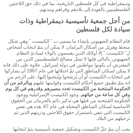
وديمقراطية في كل فلسطين التاريخية، بما في ذلك حق اللاجئين
الفلسطينيين بالعودة إلى بلادهم وقراهم ومدنهم.
من أجل جمعية تأسيسية ديمقراطية وذات
سيادة لكل فلسطين
قام النظام الصهيوني بإنشاء ما يسمى ب " الكنيست " وهي شكل
منحط وهزيل من أشكال البرلمان. لا يمكن أن يتمّ انتخاب أشخاص
ل" الكنيست " إلا أولائك الذين يقسمون بالولاء لمبادئ النظام
الصهيوني. بالتالي فإنها لا تمثل مصالح الفلسطينيين الذين من
المفترض أن يكونوا مواطنين في دولة إسرائيل. علاوة على ذلك فانه
لا يمكن لسكان المناطق التي تمّ احتلالها في عام 1967 أن يشاركوا
في انتخابات الكنيست أو أن يُرشحوا ويُنتخبوا إليها، على الرغم من
انه يتمّ تطبيق جميع أحكام الكنيست وقوانينها عليهم
وبالرغم من أن
الحكومة المنتخبة من الكنيست تحدد مصيرهم وقدرهم في كل يوم
وفي كل ساعة من حياتهم
. وجود الكنيست الإسرائيلية ووجود
الحكومة المُنتخبة من قبلها هي تذكير دائم بالحرمان من الحقوق
الأساسية لسكان المناطق المحتلة في عام 67. هذه هي نفس
الكنيست التي تنفي باستمرار حقوق اللاجئين وذريتهم الذين تم
ترحيلهم من البلاد.
يجب أن يتمّ حلّ الكنيست وتشكيل جمعية تأسيسية يتمّ انتخابها