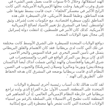
الهند استقلالها، وخلال 5-6 سنوات قامت بعمل نفس الشيء في
شرق وغرب أفريقيا. وحلت محلها الإمبريالية الأمريكية، التي كانت
الرابح الأكبر في معسكر"الحلفاء"، حيث قامت ببسط نفوذها على
هذه المناطق. وطبقا للنمط الأمريكي، فان السيطرة على هذه
المناطق تكون سيطرة اقتصادية، مع حكومات تحت إشراف وثيق
لواشنطن. أيضا في المشرق تمّ تغيير الأسياد لصالح الإمبريالية
الأمريكية. كذلك كان الأمر في فلسطين، إذ انتقلت دولة إسرائيل
إلى مجال نفوذ الولايات المتحدة.
دوافع الولايات المتحدة للسيطرة على الشرق الأوسط كانت مختلفة
عن تلك التي كانت لدى بريطانيا. فقد كان الاهتمام والقلق البريطاني
يتمثل في تأمين الممر البحري عبر قناة السويس والبحر الأحمر،
الذي كان يربط بين المركز الواقع في الغرب والمستعمرات في
شرق أفريقيا وأفغانستان والهند (والتي شملت آنذاك أيضا الباكستان
وبنجلاديش) وبورما وماليزيا وسيلان (سريلنكا) والجيوب في الصين.
النظام الذي قامت بريطانيا بوضعه في المشرق كان هدفه الحفاظ
على "الطريق إلى الهند ".
لقد كانت هنالك ثلاث أسباب رئيسية أخرى لسيطرة الولايات
المتحدة على المنطقة. السبب الأول: ملء الفراغ الذي ولده تراجع
بريطانيا في خارطة النظام الإمبريالي العالمي. إذ أن الجماهير في
المنطقة كانت تطمح إلى الاستيلاء على السلطة بالرغم من استياء
الولايات المتحدة التي كانت تشعر بأنها مضطرة إلى منع إمكانية