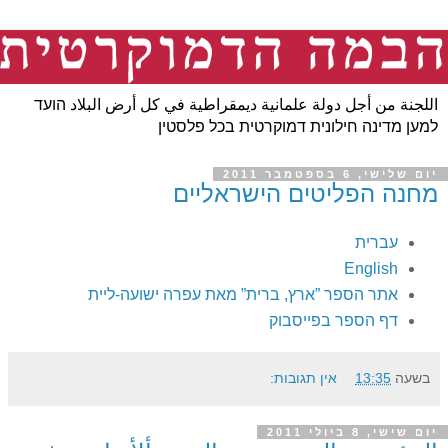
اللجنة من أجل دولة علمانية ديمقراطية في كل أرض البلاد הועד
למען מדינה חילונית דמוקרטית בכל פלסטין
יום שלישי, 6 בספטמבר 2011
מחנה הפליטים הישראליים
עברית
English
אתר הספר ”ארץ, ברית” מאת עפרה ישועה-ליית
דף הספר בפייסבוק
בשעה
13:35
אין תגובות:
יום שישי, 8 ביולי 2011