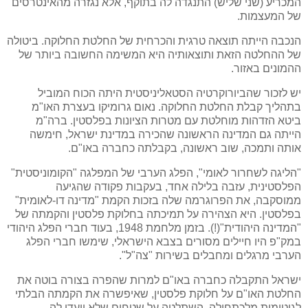
המכריע (שני שליש) התנגדה לה בתוקף, אלא נגזרה מהאינטרסים
של המעצמות.
הנכבה הייתה תוצאה טרגית והכרחית של החלטת החלוקה. ביטולה
של ההחלטה הזאת ותוצאותיה היא המשימה החשובה ביותר של
ההמונים באזור.
יש לזכור שהביורוקרטיה הסטאליניסטית היתה הכוח המוביל
בתהליך קבלת החלטת החלוקה. נאום גרומיקו בעצרת האו"מ
ביטא הזדהות מוחלטת עם מטרות הציונות בפלסטין. ברה"מ
הייתה גם המדינה הראשונה שהכירה במדינת ישראל, חימשה
אותה ותמכה, שוב ראשונה, בקבלתה כחברה באו"ם.
"הליגה לשחרור לאומי", הפלג הערבי של המפלגה "הקומוניסטית"
הפלסטינית, עזבה בלילה אחד, בעקבות פקודה שהגיעה
ממוסקבה, את הפרוגרמה שלה בזכות הקמת "מדינה דו-לאומית"
בפלסטין. היא הצהירה על תמיכתה בחלוקת פלסטין והקמתה של
"המדינה היהודית"(!). בזמן מלחמת 1948, בעוד חברי הפלג היהודי
במק"פ היו חיילים מסורים בצבא הישראלי, שימשו חברי הפלג
הערבי מרגלים ומחבלים בשירות "צה"ל".
ישראל התקבלה כחברה באו"ם למרות שהפרה בצורה בוטה את
החלטת האו"ם על חלוקת פלסטין, שאיפשרה את הקמתה הבלתי
לגיטימית מלכתחילה, השתלטה על שטחים שלא יועדו לה