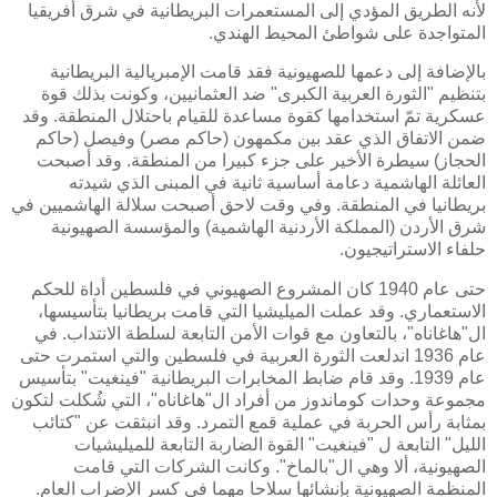
لأنه الطريق المؤدي إلى المستعمرات البريطانية في شرق أفريقيا
المتواجدة على شواطئ المحيط الهندي.
بالإضافة إلى دعمها للصهيونية فقد قامت الإمبريالية البريطانية
بتنظيم "الثورة العربية الكبرى" ضد العثمانيين، وكونت بذلك قوة
عسكرية تمّ استخدامها كقوة مساعدة للقيام باحتلال المنطقة. وقد
ضمن الاتفاق الذي عقد بين مكمهون (حاكم مصر) وفيصل (حاكم
الحجاز) سيطرة الأخير على جزء كبيرا من المنطقة. وقد أصبحت
العائلة الهاشمية دعامة أساسية ثانية في المبنى الذي شيدته
بريطانيا في المنطقة. وفي وقت لاحق أصبحت سلالة الهاشميين في
شرق الأردن (المملكة الأردنية الهاشمية) والمؤسسة الصهيونية
حلفاء الاستراتيجيون.
حتى عام 1940 كان المشروع الصهيوني في فلسطين أداة للحكم
الاستعماري. وقد عملت الميليشيا التي قامت بريطانيا بتأسيسها،
ال"هاغاناه"، بالتعاون مع قوات الأمن التابعة لسلطة الانتداب. في
عام 1936 اندلعت الثورة العربية في فلسطين والتي استمرت حتى
عام 1939. وقد قام ضابط المخابرات البريطانية "فينغيت" بتأسيس
مجموعة وحدات كوماندوز من أفراد ال"هاغاناه"، التي شُكلت لتكون
بمثابة رأس الحربة في عملية قمع التمرد. وقد انبثقت عن "كتائب
الليل" التابعة ل "فينغيت" القوة الضاربة التابعة للميليشيات
الصهيونية، ألا وهي ال"بالماخ". وكانت الشركات التي قامت
المنظمة الصهيونية بإنشائها سلاحا مهما في كسر الإضراب العام.