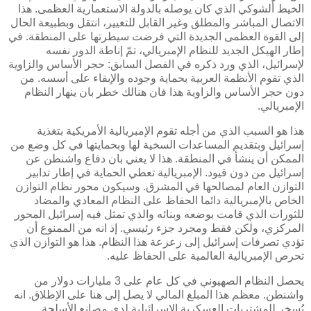
الخيط ألشوكي الذي كان يوصله بالدولة الاستعمارية العظمى. هذا
الاتصال المباشر والمطلق وغير القابل للتغيير، انتقل وبطبيعة الحال
إلى القوة العظمى الجديدة التي فرضت سيطرتها على المنطقة. في
إطار الهيكل الجديد للنظام الإمبريالي، تمّ إناطة الدور نفسه
لإسرائيل، الذي ورد ذكره في الفصل السابق: حجر الأساس والزاوية
الذي تقوم الأنظمة العربية بحماية وجوده والإبقاء على أسسه. من
دون حجر الأساس والزاوية هذا فان هنالك خطر بان ينهار النظام
الإمبريالي.
هذا هو السبب الذي من أجله تقوم الإمبريالية الأمريكية بتغذية
إسرائيل وبتقديم المساعدات السخية لها وبحمايتها في كل وضع من
الممكن أن ينشأ في المنطقة. هذا لا يعني بان دفاع واشنطن عن
إسرائيل من دون قيود. الإمبريالية تعطي الحماية في إطار تدابير
التوازن العام لمصالحها في المشرق. وسيكون محور نظام التوازن
الخاص بالإمبريالية دائما الحفاظ على النظام المعادي والمضاد
للثورات الذي قامت بوضعه وبنائه والذي تمثل فيه إسرائيل المحور
المركزي، ولكن فقط ومجرد جزء رئيسي. إذ انه من الممنوع أن
تؤدي تصرفات إسرائيل إلى زعزعة هذا النظام. هذا هو التوازن الذي
تحرص الإمبريالية العالمية على الحفاظ عليه.
يحصل النظام الصهيوني في كل عام على 3 مليارات دولار من
واشنطن. معظم هذا المبلغ المالي لا يصل إلى هنا على الإطلاق. انه
يُسخر للمشتريات العسكرية الإسرائيلية لدى مصانع الأسلحة