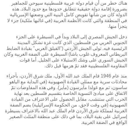
هناك خطر من أن قيام دولة عربية فلسطينية سيوحي للجماهير
بضرورة إقامة دولة حقيقية تتطابق حدودها مع حدود البلاد. هذه
الدولة كان من شأنها تقويض كامل البنية التي وضعتها الإمبريالية
في المنطقة والتي كانت الأنظمة العربية (في غالبها ملكية) جزء لا
يتجزأ منها.
دخل الجيش المصري إلى البلاد وبدأ في السيطرة على الجزء
الجنوبي الغربي من فلسطين، الذي كانت غزة تشكل المدينة
الرئيسية فيه. تولى الجيش الأردني ("الفيلق العربي" بقيادة الضابط
البريطاني المعروف غلوب باشا) السيطرة على الضفة الغربية وكان
الجيش السوري على وشك الاستيلاء على الجليل. أما قوات
المقاومة الفلسطينية فقد تمّ هزمها قبل ذلك.
منذ عام 1946 قام الملك عبد الله الأول، ملك شرق الأردن، بأجراء
محادثات سرية مع ممثلي القيادة الصهيونية (في البداية مع الياهو
ساسون، ثم مع غولدا مأيرسون (مأير). وفي هذه المفاوضات تمّ
الاتفاق على مبادئ التسوية الخاصة بتقسيم فلسطين بعد نهاية
الحرب التي ستنشب. مقابل الحصول على الاعتراف من القيادة
الصهيونية (في وقت لاحق، من الحكومة الإسرائيلية) بضم الضفة
الغربية لمملكة شرق الأردن قام الملك عبد الله بالاعتراف بسيطرة
إسرائيل على بقية البلاد، بما في ذلك على منطقة المثلث الصغير
الواقع في الضفة الغربية.