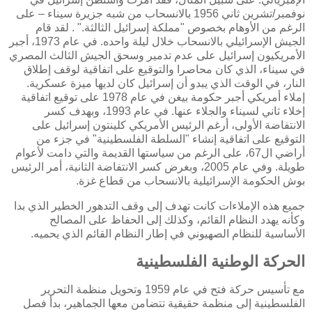
نوفمبر/تشرين ثاني 1956 بالانسحاب من شبه جزيرة سيناء – على
الرغم من الأوهام بخصوص "مملكة إسرائيل الثالثة." . لقد قام
الجيش الإسرائيلي بالانسحاب خلال ليلة واحده. في عام 1973، أجبر
الأمريكيون إسرائيل على عدم تدمير وسحق الجيش الثالث المصري
في سيناء، الذي كان محاصرا والتوقيع على اتفاقية لوقف إطلاق
النار، في الوقت الذي يبدو أن إسرائيل كان لديها ميزة عسكرية.
إملاء أمريكي أجبر حكومة بيغن في عام 1978 على توقيع اتفاقية
إخلاء ثاني لسيناء والجلاء عنها. في عام 1993، وبهدف كسر
الانتفاضة الأولى، أرغم الرئيس الأمريكي كلينتون إسرائيل على
التوقيع على اتفاقية إنشاء "السلطة الفلسطينية" في جزء من
أراضي ال67، على الرغم من سياستها القديمة والتي دامت لأعوام
طويلة. وفي عام 2005، وبغرض كسر الانتفاضة الثانية، أمر الرئيس
بوش الحكومة الإسرائيلية بالانسحاب من قطاع غزة.
جميع هذه الإملاءات كانت تهدف إلى وقف التدهور الخطير الذي بدا
وكأنه يهدد النظام القائم، وكذلك إلى الحفاظ على المصالح
الأساسية للنظام الصهيوني في إطار النظام القائم الذي يحميه.
الحركة الوطنية الفلسطينية
مع تأسيس حركة فتح في عام 1959 وتحويل منظمة التحرير
الفلسطينية إلى منظمة حقيقية تتضامن معها الجماهير، بدأ فصل