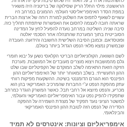
להשתלטות ארה"ב על האזור היו שלוש סיבות עיקריות אחרות.
הראשונה: מילוי החלל הריק שסילוקה של בריטניה היה משאיר
במפת הסדר האימפריאליסטי העולמי. ההמונים במרחב היו
עשויים לשאוף לתפוס את השלטון למורת רוחה של ארצות הברית
שראתה חובה לעצמה לחסום את האפשרות שיתפתח תהליך כזה.
סיבה שניה: השליטה במרחב נועדה להפעיל לחץ על המדינה
הסובייטית בתוך המערכת שהתנהלה אחר הסכמי יאלטה
ופוטסדאם. וכמובן הסיבה השלישית החשובה והידועה: העובדה
שבמשרק נמצא מלאי הנפט הגדול ביותר בעולם.
לשם השוואה, הקולוניאליזם הבריטי הקלאסי נשען על יבוא חומרי
גלם מהמושבות ויצוא מוצרים מעובדים אל המושבות. מערכת
הזיקה הזאת התאימה לשלב המוקדם של הקפיטליזם שבו שלט
ההון התעשייתי. בשלב המאוחר יותר של האימפריאליזם ההון
הפיננסי הוא הגורם הדומננטי בשיטה. ההשקעות מפיקות רווחי
עתק מהפקת הנפט ע"י החברות שהמרכיב האמריקאי בהן הוא
מכריע, והנפט מיוצא אל רחבי תבל. כאשר המשרק הוגדר כמרחב
שתפקידו להפיק נפט עבור האימפריאליזם האמריקאי והעולמי,
למשטר הציוני נועד תפקיד של מצודת השמירה על ההפקה
הסדירה של הנפט הזה לטובת ההון הפיננסי האמריקאי
והבינלאומי.
אימפריאליזם וציונות: אינטרסים לא תמיד