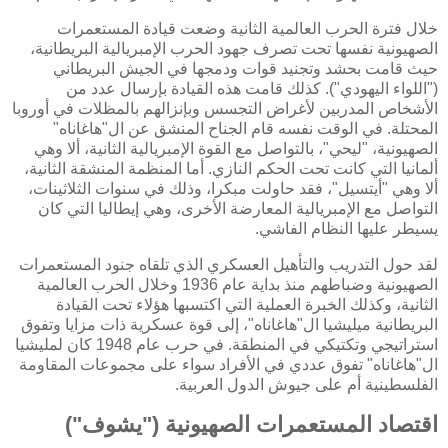
خلال فترة الحرب العالمية الثانية وضعت قيادة المستعمرات
الصهيونية نفسها تحت تصرف جهود الحرب الإمبريالية البريطانية،
حيث قامت بحشد وتجنيد قوات ودمجها في الجيش البريطاني
("اللواء اليهودي"). كذلك قامت هذه القيادة بإرسال عدد من
الأشخاص المدربين لأغراض التجسس وبإنزالهم بالمظلات في أوروبا
المحتلة. في الوقت نفسه قام الجناح المنشق عن ال"هاغاناه"
الصهيونية، "ليحي"، بالتواصل مع القوة الإمبريالية الثانية، ألا وهي
ألمانيا التي كانت تحت الحكم النازي. أما المنظمة المنشقة الثانية،
ألا وهي "أيتسيل"، فقد حاولت مبكرا، وذلك في سنوات الثلاثينات،
التواصل مع الإمبريالية المعارضة الأخرى، وهي إيطاليا التي كان
يسيطر عليها النظام الفاشي.
لقد حول التدريب والتأهيل العسكري الذي تلقاه جنود المستعمرات
الصهيونية وضباطهم منذ بداية عام 1936 وخلال الحرب العالمية
الثانية، وكذلك الخبرة العملية التي اكتسبها هؤلاء تحت القيادة
البريطانية ميليشيا ال"هاغاناه"، إلى قوة عسكرية ذات مزايا وتفوق
استراتيجي وتكتيكي في المنطقة. في حرب عام 1948 كان لمليشيا
ال"هاغاناه" تفوق عددي في الأفراد سواء على مجموعات المقاومة
الفلسطينية أم على جيوش الدول العربية.
اقتصاد المستعمرات الصهيونية ("يشوف")