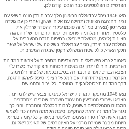
הפרטיזנים הפלסטינים כבר הובסו קודם לכן.
מאז 1946 ניהל עבדאללה הראשון מלך עבר הירדן מו"מ חשאי עם
נציגי ההנהגה הציונית (תחילה עם אליהו ששון, ואחרי כן עם גולדה
מאיירסון (מאיר). במו"מ זה סוכמו עיקרי ההסדר שיחלק את
פלסטין , אחרי המלחמה שתפרוץ. תמורת הכרתה של ההנהגה
הציונית (לימים, ממשלת ישראל) בסיפוח הגדה המערבית אל
ממלכת עבר הירדן, הכיר עבדאללה בשליטה של ישראל על שאר
חלקי הארץ, כולל שטח המשולש הקטן שבגדה המערבית.
כאמור לצבא הישראלי הייתה עדיפות מספרית על צבאות המדינות
הערביות. היה לו יתרון גם באיכות הכוחות והפיקוד שהוכשרו ע"י
הצבא הבריטי, ועדיפות ברורה בטיב ובכמות של ציוד הלחימה.
הקרמלין, נאמן להזדהותו עם המפעל הציוני, סיפק לארגון ההגנה,
דרך המדינה הצ'כוסלובקית, מטוסים, כלי יריה ותחמושת.
מאז 1948 מתפקדת מדינת ישראל כמנגנון צבאי שיש לו מדינה.
הצבא ושירותי המודיעין הם עמוד השדרה שסביבו מסתדרים
המבנים הממלכתיים השונים, לרבות הכלכלה והחברה. והרי כך
נגזר על המדינה הזאת להתקיים. סיבת הקמתה הייתה כדי לשמש
אבן ראשה של הסדר האימפריאליסטי במשרק. כל קיומה בנוי על
היותה מבצר שמירה מרכזי על האינטרסים של האימפריאליזם.
הכוח הצבאי שלה הוא סיבת קיומה היחידה.