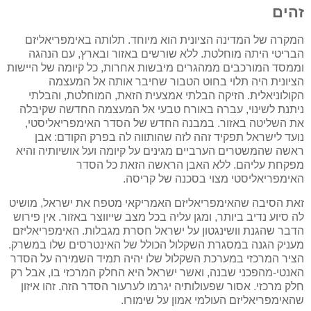
זהים
המקרה של המדינה הציונית הוא מיוחד. תלותה באימפריאליזם
הבריטי היתה מוחלטת. ללא שורשים באזור ובארץ, עם הנהגה
וממסד המורכבים ממהגרים מיבשות אחרות, כל קיומה של היישות
הציונית היה תלוי בחוט הטבור שחיבר אותה אל המעצמה
הקולוניאלית. הזיקה הבלתי אמצעית הזאת, המוחלטת, והבלתי
ניתנת לשינוי, עברה באורח טבעי אל המעצמה החדשה שקיבלה
את השליטה באזור. במבנה החדש של הסדר האימפריאליסטי,
נועד לישראל תפקיד זהה לזה שהותווה לה בפרק הקודם: אבן
ראשה שהמשטרים הערביים מגינים על קיומה ועל אושיותיה והיא
מפקחת עליהם. ללא האבן הראשה הזאת כל הסדר
האימפריאליסטי מצוי בסכנה של קריסה.
זאת הסיבה שהאימפריאליזם האמריקאי מטפח את ישראל, מושיט
לה סיוע נדיב ביותר, ומגן עליה בכל מצב שייווצר באזור. אין פירוש
הדבר שהגנת וושינגטון על ישראל חסרת מגבלות. האימפריאליזם
מעניק הגנה במסגרת השקלול הכולל של האינטרסים שלו במשרק.
הציר המרכזי במערכת השקלול שלו יהיה תמיד השמירה על הסדר
האנטי-מהפכני שבנה, ואשר ישראל היא החלק המרכזי בו, אבל רק
חלק מרכזי. אסור שפעולותיה יגרמו לערעור הסדר הזה. זהו איזון
שהאימפריאליזם העולמי אמון על שימורו.