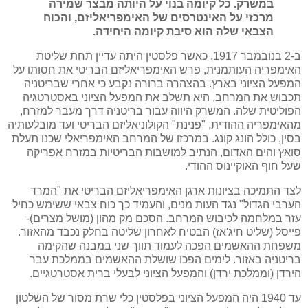
במשרק. כל קיומה בנ
ו
י על
היותה מבצר שמירה
מרכזי על האינטרסים של האימפריאליזם
, וה
כוח
הצבאי שלה הוא סיבת
קיומה
היחידה.
ב-2 בנובמבר 1917, כאשר פלסטין היתה עדיין תחת שליטת
האימפריה העותמנית, פרש האימפריאליזם הבריטי את חסותו על
המפעל הציוני בארץ. בהצהרה ברורה נקבע כי אחרי שבריטניה
תכבוש את המרחב, היא תשלב את המפעל הציוני באסטרטגיה
הפוליטית שלה. המשרק היווה עבור בריטניה דרך מעבר למזרח,
מהאימפריה ההודית, "פנינת" הקולוניאליזם הבריטי ועד מובלעותיה
בסין, כולל הונג קונג. במרכזו של המרחב האימפריאלי שכנו תעלת
סואץ והים האדום, הנתיב למושבות הבריטיות במזרח אפריקה
שעל חוף האוקיינוס ההודי.
לצד התמיכה בציונות ארגן האימפריאליזם הבריטי את "המרד
הערבי הגדול" נגד העות מנים, והעמיד כך כוח צבאי ששימש כחיל
עזר במלחמה לכיבוש המרחב. הסכם מק מהון (מושל מצרים)-
פייסל (שליט חיג'אז) הבטיח לאחרון שליטה בחלק נכבד מהאזור.
משפחת ההאשמים הפכה לעמוד תווך שני במבנה שהקימה
בריטניה באזור. לימים הפכו שושלת ההאשמים בממלכת עבר
הירדן (וממלכת ירדן) והמפעל הציוני לבעלי ברית אסטרטגיים.
עד 1940 היה המפעל הציוני בפלסטין כלי שרת מסור של השלטון