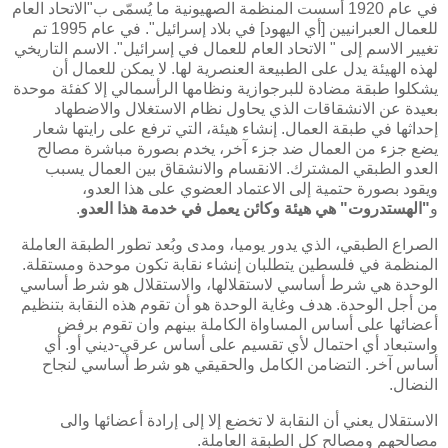
في عام 1920 أسست المنظمة الصهيونية ما يُسمّى ب"الاتحاد العام
للعمال العبرانيين [أي اليهود] في بلاد إسرائيل". في عام 1995 تم
تغيير الاسم إلى " الاتحاد العام للعمال في إسرائيل". الاسم التاريخي
لهذه الهيئة يدل على الطبيعة العنصرية لها. لا يمكن للعمال أن
يشكلوا طبقة مضادة للبرجوازية ونظامها الرأسمالي إلا كفئة موحدة
بعيدة عن الانشقاقات الذي يحاول نظام الاستغلال والاضطهاد
إحداثها في طبقة العمال. إنشاء هيئة، التي ترفع على رايتها شعار
يضع جزء من العمال ضد جزء آخر، يخدم بصورة مباشرة مصالح
العدو الطبقي المشترك. الانقسام والانشقاق بين العمال يسبب
ويقود بصورة حتمية إلى الاعتماد العضوي على هذا العدو،
و
"الهستدروت" هي هيئة وكائن يعمل في خدمة هذا العدو
.
الصراع الطبقي، الذي يدور يوميا، ومدى وبُعد تطور الطبقة العاملة
المنظمة في فلسطين يتطلبان إنشاء نقابة تكون موحدة ومستقلة.
الوحدة هي شرط أساسي لاستقلالها، والاستقلال هو شرط أساسي
من أجل الوحدة. هدف وغاية الوحدة هو أن تقوم هذه النقابة بتنظيم
أعضائها على أساس المساواة الكاملة بينهم وان تقوم برفض
واستبعاد أي احتمال لأي تقسيم على أساس عرقي-ديني أو. أي
أساس آخر. التضامن الكامل والحقيقي هو شرط أساسي لنجاح
النضال.
الاستقلال يعني أن النقابة لا تخضع إلا إلى إرادة أعضائها والى
مصالحهم ومصالح كل الطبقة العاملة.