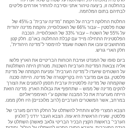
בהחלטה זו, ביצעה טיהור אתני וסירבה להחזיר אזרחים פליטים
לבתיהם בתום המלחמה.
החלטת החלוקה דיברה על הקמת "מדינה ערבית" ב-45% של
שטח פלסטין – עבור 66% של האוכלוסייה; והקמת מדינה יהודית
על 55% של השטח – עבור 33% של האוכלוסייה. הנכבה
הפלסטינית התחילה מייד עם קבלת ההחלטה באו"ם. חלק קטן
מהתושבים עזבו את השטח שעמד להימסר ל"מדינה היהודית",
חלק הארי גורש.
ביום סופו של המנדט ועזיבת הכוחות הבריטיים את הארץ פלשו
אליה צבאות המדינות הערביות השכנות. מטרתן היתה השתלטות
על השטחים שיועדו ל"מדינה הערבית" ומניעת הקמתה של מדינת
פלסטין, גם אם מדובר היה בקריקטורה של מדינה. הייתה סכנה
שהקמתה של מדינה פלסטינית ערבית תסמן להמונים את הצורך
להקים מדינה של ממש – שתחפוף את גבולות הארץ. מדינה הזאת
הייתה מערערת את כל המבנה שהוקם ע"י האימפריאליזם
במרחב, אשר המשטרים הערביים (לרוב מלוכניים) היו חלק ממנו.
הצבא המצרי פלש והתחיל להשתלט על החלק הדרום מערבי של
פלסטין, שעירו הראשית היא עזה. הצבא העבר ירדני ("הלגיון
הערבי" בראשות הקצין הבכיר הבריטי גלאב פאשה) השתלט על
הגדה המערבית, והצבא הסורי התכוון להשתלט על הגליל. יחידות