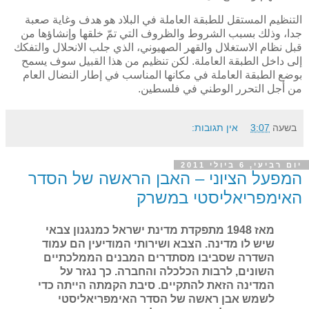
التنظيم المستقل للطبقة العاملة في البلاد هو هدف وغاية صعبة
جدا، وذلك بسبب الشروط والظروف التي تمّ خلقها وإنشاؤها من
قبل نظام الاستغلال والقهر الصهيوني، الذي جلب الانحلال والتفكك
إلى داخل الطبقة العاملة. لكن تنظيم من هذا القبيل سوف يسمح
بوضع الطبقة العاملة في مكانها المناسب في إطار النضال العام
من أجل التحرر الوطني في فلسطين.
בשעה
3:07
אין תגובות:
יום רביעי, 6 ביולי 2011
המפעל הציוני – האבן הראשה של הסדר
האימפריאליסטי במשרק
מאז 1948 מתפקדת מדינת ישראל כמנגנון צבאי
שיש לו מדינה. הצבא ושירותי המודיעין הם
עמוד
השדרה
ש
סביבו מסתדרים המבנים הממל
כ
תיים
השונים, לרבות הכל
כלה והחברה.
כך נגזר על
המדינה הזאת להתקיים. סיבת הקמתה הייתה
כדי
ל
שמש אבן ראשה של הסדר האימפריאליסטי