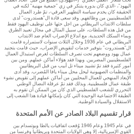
اليهود"، -الذي كان بدوره يتنكر في زي "جمعية مهنية" لكنه في
الحقيقة كان يخدم سياسة التطهير العرقي-، تمّ طرد العمال
الفلسطينيين من وظائفهم. وقد سعى قادة ال"هستدروت" لدى
سلطات الانتداب البريطاني من اجل حثها على توظيف اليهود فقط
من قبل هذه السلطات، على سبيل المثال في مجال تعبيد الطرق
وبماء السكك الحديدية. مع اندلاع الإضراب العام ضد الانتداب
البريطاني في عام 1936 وخلال الثلاث سنوات لاستمراره قامت
ال"هستدروت" بتوفير خدمات لتقويض الإضراب، حيث قامت بتجنيد
عمال يهود ووضعهم تحت تصرف السلطات لغرض استبدال العمال
الفلسطينيين المضربين. وبهذا فقد هؤلاء أماكن عملهم. ومن بين
أمور كثيرة فقد تمّ تشييد ميناء تل أبيب من قبل البريطانيين
والمنظمات الصهيونية ليحل محل ميناء يافا المُضرب. وقد أدى
الإبعاد المنهجي للعمال المحليين من أماكن عملهم إلى تقويض نشوء
طبقة عمال فلسطينية. وبذلك فقد تمّ عرقلة النضال الوطني
التحرري للشعب الفلسطيني الذي كان من الممكن أن تقوم به
الطبقة الاجتماعية الوحيدة التي كان بإمكانها قيادة هذا الشعب إلى
الاستقلال والسيادة الوطنية.
قرار تقسيم البلاد الصادر عن الأمم المتحدة
في عام 1945 وعام 1946 وُقعت اتفاقيات يالطا وبوتسدام بين
القوى الإمبريالية، إلا وهي الولايات المتحدة وبريطانيا وفرنسا من