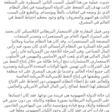
حدوث عملية من هذا القبيل. السبب الثاني: السيطرة على المنطقة
كانت تهدف إلى الضغط على الدولة السوفييتية في إطار النظام
الذي تمّ وضعه في اتفاقيات يالطا وبوتسدام. وبالطبع فإن السبب
الثالث هو المهم والمعروف: واقع وجود معظم احتياط النفط في
العالم في المشرق.
ومن قبيل المقارنة فإن الاستعمار البريطاني الكلاسيكي كان يعتمد
على استيراد المواد الخام من المستعمرات وتصدير المنتجات
المصنعة إلى المستعمرات. وقد كان هذا النظام مناسبا وملائما
للمرحلة المبكرة من النظام الرأسمالي الذي كان يسود فيه رأس
المال الصناعي. وفي المرحلة اللاحقة من الإمبريالية فان رأس
المال المالي هو الذي يلعب الدور الأساسي والمهيمن في الأسلوب
الاستعماري. الاستثمارات تنتج أرباحا طائلة من خلال إنتاج النفط من
قبل الشركات التي تهيمن عليها الولايات المتحدة الأمريكية وتصديره
إلى جميع أنحاء العالم. وعندما تمّ تعريف المشرق على انه منطقة
تكمن وظيفتها في إنتاج النفط للإمبريالية الأمريكية العالمية
وللعالم، فقد تمّ إعطاء النظام الصهيوني دور الحفاظ على الإنتاج
المنتظم لهذا النفط لصالح رأس المال المالي الأمريكي والعالمي.
إن حالة الدولة الصهيونية هي فريدة من نوعها. فقد كان اعتمادها
على الإمبريالية البريطانية بصورة مطلقة وكاملة. من دون جذور في
المنطقة والبلاد ومع قيادة ومؤسسة تتألف من المهاجرين القادمين
من قارات أخرى، فقد كان كل وجود الكيان الصهيوني معلقا في