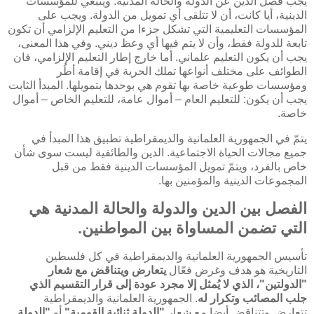
يجب فصل الدين عن الدولة والحالة المدنية. وينبغي للمؤسسات
الدينية، أيا كانت، أن لا تتلقى أي تمويل من الدولة. ويجب على
المؤسسات التعليمية التي تشكل جزءا من التعليم الإلزامي أن تكون
تابعة للدولة فقط، وأن لا يتم فيها أي وعظ ديني. وفي هذا المعنى،
يجب أن يكون التعليم علماني. أما خارج إطار التعليم الإلزامي، فان
الطوائف على مختلف أنواعها تملك الحرية في إقامة أطُر
ومؤسسات طوعية خاصة بها تقوم هي بوحدها بتمويلها. المبدأ الثابت
يجب أن يكون: للتعليم العام – أموال عامة، للتعليم الخاص – أموال
خاصة.
يتمّ في الجمهورية العلمانية والديمقراطية تطبيق هذا المبدأ في
جميع مجالات الحياة الاجتماعية. الدين والطائفية ليست سوى شأن
خاص بالفرد، ويتمّ تمويل المؤسسات الدينية فقط من قبل
المجموعات الدينية والمؤمنين بها.
الفصل بين الدين والدولة والحالة المدنية هي
التي تضمن المساواة بين المواطنين.
تأسيس الجمهورية العلمانية والديمقراطية في كل فلسطين
التاريخية هو هدف وغرض فعّال
يتعارض ويتناقض مع شعار
"الدولتين"، الذي لا يُمثل إلا مجرد عودة إلى قرار التقسيم الذي
جلب المصائب وتكرار له
. الجمهورية العلمانية والديمقراطية
تتعارض وتتناقض أيضا مع شعار
"الدولة ثنائية القومية"
أو
"الدولة