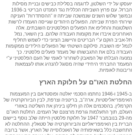
יועסקו על ידי השלטון, לדוגמה בסלילת כבישים ובניית מסילות
הברזל. עם פרוץ השביתה הכללית נגד המנדט הבריטי ב-1936
ובמשך שלוש השנים שנמשכה שביתה זו "ההסתדרות" העניקה
שירותי הפרת שביתה. הפועלים היהודים שגייסה הועמדו לרשות
השלטונות והחליפו את הפועלים הפלסטינים השובתים. אלה
האחרונים איבדו את מקומות העבודה שלהם. בין השאר, נמל
תל-אביב הוקם ע"י הבריטים והיישוב הציוני כדי לשמש תחליף
לנמל יפו השובת. סילוקם השיטתי של הפועלים הילידים ממקומות
העבודה בלם את התגבשותו של מעמד פועלים פלסטיני. כך
נמנעה הובלתו של המאבק לשחרור לאומי של העם הפלסטיני ע"י
המעמד החברתי היחידי שהיה מסוגל להנהיג אותו לעצמאות
וריבונות לאומיות.
החלטת האו"ם על חלוקת הארץ
ב-1945 ו-1946 נחתמו הסכמי יאלטה ופוסטדאם בין המעצמות
האימפריאליסטיות, ארה"ב, בריטניה וצרפת, לבין הביורוקרטיה של
הקרמלין. בהסכמים אלה הן חילקו ביניהן את השליטה באזורי
העולם, תוך התעלמות גורפת מרצונם של העמים. החלטת האו"ם
מה-29 בנובמבר 1947 על חלוקת פלסטין הייתה שלב נוסף ביישום
הברית בין האימפריאליזם והביורוקרטיה של סטאלין. ההחלטה לא
התחשבה כלל בשאיפותיה של האוכלוסייה של הארץ, אשר ברובה