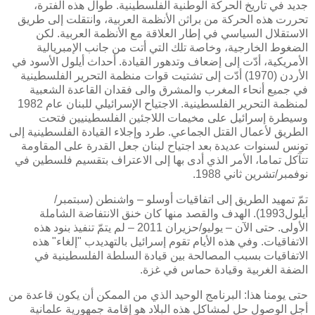
جديد في تاريخ الحركة الوطنية الفلسطينية. طوال هذه الفترة،
تحررت هذه الحركة من براثن الأنظمة العربية، وانتقلت إلى طريق
الاستقلال السياسي في إطار العلاقة مع الأنظمة العربية. لكن
الضغوط الخارجية، وخاصة تلك التي أتت من جانب الإمبريالية
الأمريكية، أدّت إلى إضعاف وتدهور القيادة. أحداث أيلول الأسود في
الأردن (1970) أدّت إلى تشتيت قوات منظمة التحرير الفلسطينية
في جميع أنحاء المغرب والمشرق والى فقدان القاعدة الشعبية
لمنظمة التحرير الفلسطينية. الاجتياح الإسرائيلي للبنان عام 1982
وسيطرة إسرائيل على مخيمات اللاجئين الفلسطينيين فتحت
الطريق لأعمال القتل الجماعي. طرد وإجلاء القيادة الفلسطينية إلى
تونس لسنوات عديدة بعد اجتياح لبنان جعل القدرة على المقاومة
تتآكل تماما، الأمر الذي أدى بها إلى الاعتراف بتقسيم فلسطين في
نوفمبر/تشرين ثاني 1988.
تمّ تمهيد الطريق إلى اتفاقيات أوسلو – واشنطن (سبتمبر/
أيلول1993). الهدف والقصد منها كان خنق الانتفاضة الشاملة
الأولى. حتى الآن – يوليو/حزيران 2011 – لم يتمّ تنفيذ بنود هذه
الاتفاقيات. وفي هذه الأيام تقوم إسرائيل بالتهديدب "إلغاء" هذه
الاتفاقيات بسبب المصالحة بين قيادة السلطة الفلسطينية في
الضفة الغربية وقيادة حماس في غزة.
حتى يومنا هذا: البرنامج الوحيد الذي من الممكن أن يكون قاعدة من
أجل الوصول حل لمشاكل هذه البلاد هو إقامة جمهورية علمانية